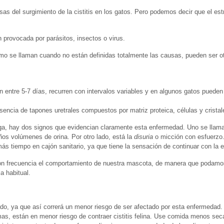
sas del surgimiento de la cistitis en los gatos. Pero podemos decir que el es
 provocada por parásitos, insectos o virus.
ómo se llaman cuando no están definidas totalmente las causas, pueden ser o
ran entre 5-7 días, recurren con intervalos variables y en algunos gatos pued
sencia de tapones uretrales compuestos por matriz proteica, células y cristal
ejiga, hay dos signos que evidencian claramente esta enfermedad. Uno se lla
ños volúmenes de orina. Por otro lado, está la
disuria
o micción con esfuerzo.
ás tiempo en cajón sanitario, ya que tiene la sensación de continuar con la e
n frecuencia el comportamiento de nuestra mascota, de manera que podamos 
a habitual.
do, ya que así correrá un menor riesgo de ser afectado por esta enfermedad.
s, están en menor riesgo de contraer cistitis felina. Use comida menos seca,