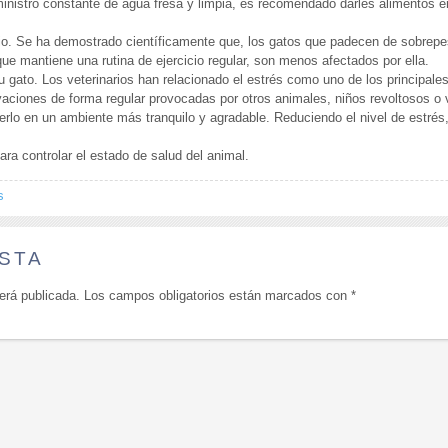
inistro constante de agua fresa y limpia, es recomendado darles alimentos 
cio. Se ha demostrado científicamente que, los gatos que padecen de sobrepe
s que mantiene una rutina de ejercicio regular, son menos afectados por ella.
su gato. Los veterinarios han relacionado el estrés como uno de los principale
ravaciones de forma regular provocadas por otros animales, niños revoltosos o
enerlo en un ambiente más tranquilo y agradable. Reduciendo el nivel de estrés
para controlar el estado de salud del animal.
s
STA
erá publicada.
Los campos obligatorios están marcados con
*