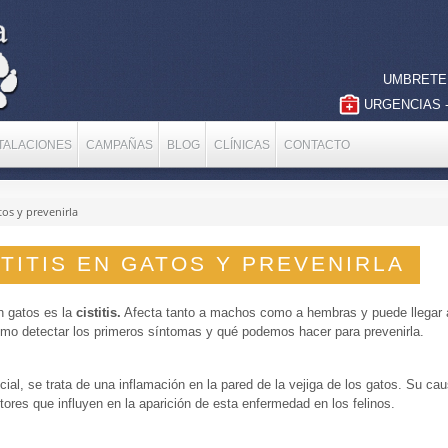
UMBRETE -
URGENCIAS
-
TALACIONES
CAMPAÑAS
BLOG
CLÍNICAS
CONTACTO
atos y prevenirla
TITIS EN GATOS Y PREVENIRLA
 gatos es la
cistitis.
Afecta tanto a machos como a hembras y puede llegar a
o detectar los primeros síntomas y qué podemos hacer para prevenirla.
cial, se trata de una inflamación en la pared de la vejiga de los gatos. Su c
ctores que influyen en la aparición de esta enfermedad en los felinos.