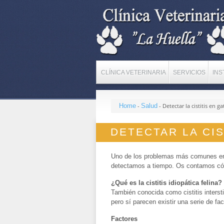
CLÍNICA VETERINARIA
SERVICIOS
INS
Home
-
Salud
-
Detectar la cistitis en g
DETECTAR LA CIS
Uno de los problemas más comunes en
detectamos a tiempo. Os contamos cóm
¿Qué es la cistitis idiopática felina?
También conocida como cistitis intersti
pero sí parecen existir una serie de fa
Factores