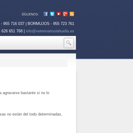
SÍGUENOS:
 955 716 037 | BORMUJOS - 955 723 761
 626 651 768 |
info@veterinarioslahuella.es
 agravarse bastante si no lo
ausas no están del todo determinadas,